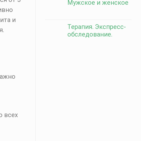
Мужское и женское
ивно
ита и
Терапия. Экспресс-
я.
обследование.
важно
о всех