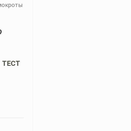
 мокроты
О
 ТЕСТ