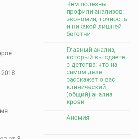
Чем полезны
профили анализов:
экономия, точность
и никакой лишней
беготни
Главный анализ,
орое
который вы сдаете
с детства: что на
самом деле
 2018
расскажет о вас
клинический
(общий) анализ
крови
емя
Анемия
ся от 3