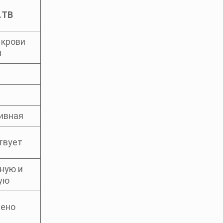
.TB
 крови
ы
ивная
твует
ную и
ую
ено