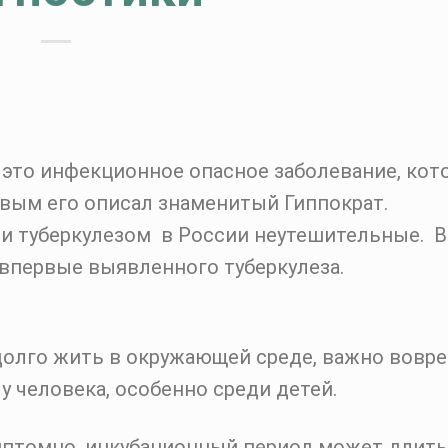
– это инфекционное опасное заболевание, кот
рвым его описал знаменитый Гиппократ.
и туберкулезом в России неутешительные. В
 впервые выявленного туберкулеза.
 долго жить в окружающей среде, важно вовр
 человека, особенно среди детей.
птомно, инкубационный период может длить