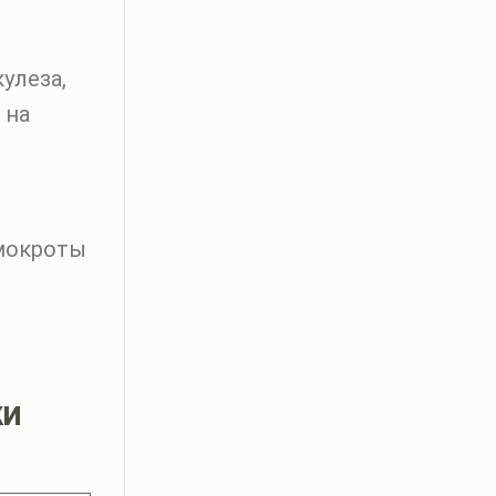
улеза,
 на
 мокроты
КИ