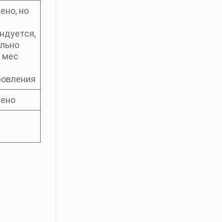
ено, но
ндуется,
льно
1 мес
овления
ено