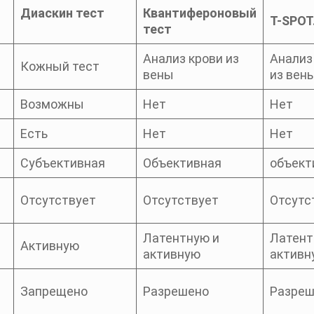
Диаскин тест
Квантифероновый
T-SPOT
тест
Анализ крови из
Анализ
Кожный тест
вены
из вен
Возможны
Нет
Нет
Есть
Нет
Нет
Субъективная
Объективная
объект
Отсутствует
Отсутствует
Отсутс
Латентную и
Латент
Активную
активную
активн
Запрещено
Разрешено
Разреш