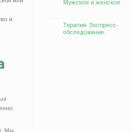
себя или
Мужское и женское
во и
Терапия. Экспресс-
обследование.
а
мых
бенно
х. Мы