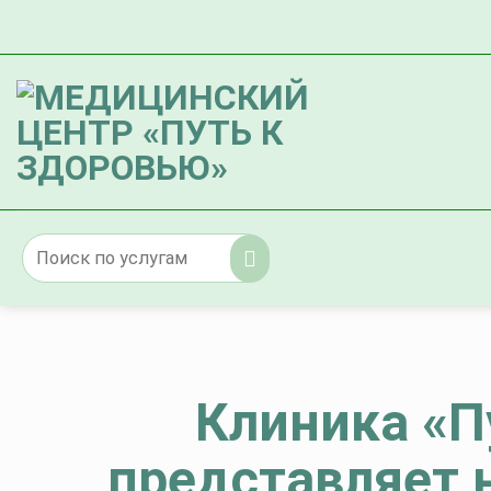
Skip
to
content
Клиника «П
представляет 