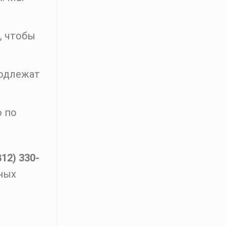
, чтобы
подлежат
о по
812) 330-
ных