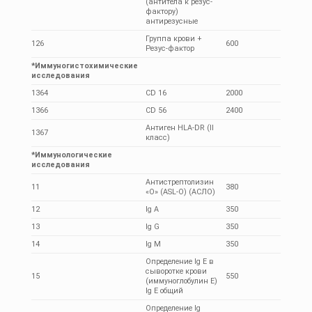
(антитела к резус-
фактору)
антирезусные
Группа крови +
126
600
Резус-фактор
*Иммуногистохимические
исследования
1364
CD 16
2000
1366
CD 56
2400
Антиген HLA-DR (II
1367
класс)
*Иммунологические
исследования
Антистрептолизин
11
380
«О» (ASL-O) (АСЛО)
12
Ig A
350
13
Ig G
350
14
Ig M
350
Определение Ig E в
сыворотке крови
15
550
(иммуноглобулин Е)
Ig E общий
Определение Ig