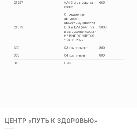
21287
A,M,G в сыворотке
660
крови
Определение
антител к
аннексину классов
21673
Ig G и IgM (AAnnV)
3000
в сыворотке крови -
НЕ ВЫПОЛНЯЕТСЯ
с 24.11.2022
302
С3 комплемент
800
303
С4 комплемент
800
31
ЦИК
ЦЕНТР «ПУТЬ К ЗДОРОВЬЮ»