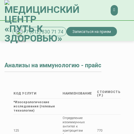
Skip
to
content
+7 (812) 330 71 74
Записаться на прием
Анализы на иммунологию - прайс
СТОИМОСТЬ
КОД УСЛУГИ
НАИМЕНОВАНИЕ
(Р.)
*Изосерологические
исследования (гелевые
технологии)
Определение
изоиммунных
антител к
125
эритроцитам
770