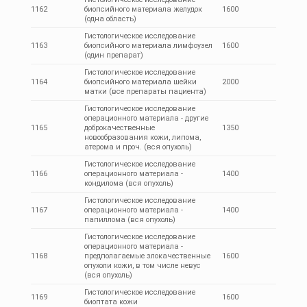
1162
биопсийного материала желудок
1600
(одна область)
Гистологическое исследование
1163
биопсийного материала лимфоузел
1600
(один препарат)
Гистологическое исследование
1164
биопсийного материала шейки
2000
матки (все препараты пациента)
Гистологическое исследование
операционного материала - другие
1165
доброкачественные
1350
новообразования кожи, липома,
атерома и проч. (вся опухоль)
Гистологическое исследование
1166
операционного материала -
1400
кондилома (вся опухоль)
Гистологическое исследование
1167
операционного материала -
1400
папиллома (вся опухоль)
Гистологическое исследование
операционного материала -
1168
предполагаемые злокачественные
1600
опухоли кожи, в том числе невус
(вся опухоль)
Гистологическое исследование
1169
1600
биоптата кожи