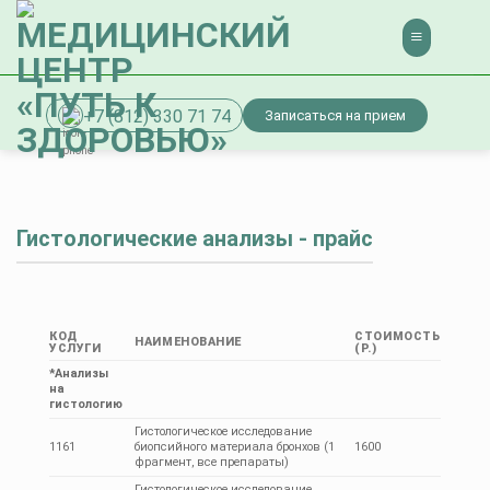
Skip
to
content
+7 (812) 330 71 74
Записаться на прием
Гистологические анализы - прайс
КОД
СТОИМОСТЬ
НАИМЕНОВАНИЕ
УСЛУГИ
(Р.)
*Анализы
на
гистологию
Гистологическое исследование
1161
биопсийного материала бронхов (1
1600
фрагмент, все препараты)
Гистологическое исследование