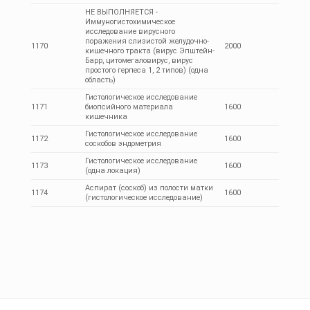
НЕ ВЫПОЛНЯЕТСЯ -
Иммуногистохимическое
исследование вирусного
поражения слизистой желудочно-
1170
2000
кишечного тракта (вирус Эпштейн-
Барр, цитомегаловирус, вирус
простого герпеса 1, 2 типов) (одна
область)
Гистологическое исследование
1171
биопсийного материала
1600
кишечника
Гистологическое исследование
1172
1600
соскобов эндометрия
Гистологическое исследование
1173
1600
(одна локация)
Аспират (соскоб) из полости матки
1174
1600
(гистологическое исследование)