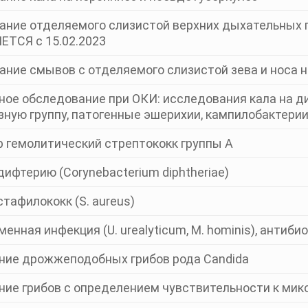
ние отделяемого слизистой верхних дыхательных п
ТСЯ с 15.02.2023
ние смывов с отделяемого слизистой зева и носа н
ое обследование при ОКИ: исследования кала на д
ную группу, патогенные эшерихии, кампилобактерии
b гемолитический стрептококк группы А
дифтерию (Corynеbacterium diphtheriae)
стафилококк (S. aureus)
енная инфекция (U. urealyticum, M. hominis), антиб
ние дрожжеподобных грибов рода Candida
ние грибов с определением чувствительности к ми