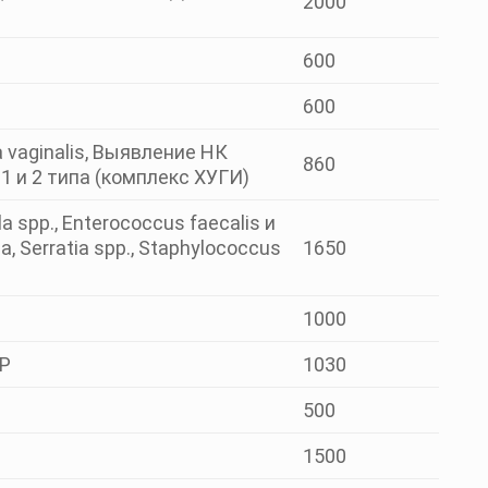
2000
600
600
 vaginalis, Выявление НК
860
1 и 2 типа (комплекс ХУГИ)
 spp., Enterococcus faecalis и
a, Serratia spp., Staphylococcus
1650
1000
ЦР
1030
500
1500