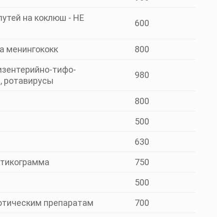
утей на коклюш - НЕ
600
а менингококк
800
изентерийно-тифо-
980
, ротавирусы
800
500
630
иотикограмма
750
500
котическим препаратам
700