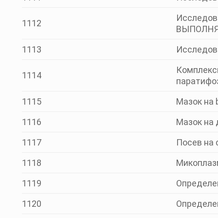
Исследова
1112
ВЫПОЛНЯЕ
1113
Исследова
Комплексн
1114
паратифоз
1115
Мазок на 
1116
Мазок на 
1117
Посев на 
1118
Микоплазм
1119
Определе
1120
Определе