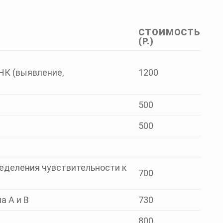
СТОИМОСТЬ
(Р.)
 ДНК (выявление,
1200
500
500
пределения чувствительности к
700
а А и В
730
800