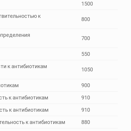
1500
ствительностью к
800
 определения
700
550
ти к антибиотикам
1050
иотикам
900
сть к антибиотикам
910
сть к антибиотикам
910
тельность к антибиотикам
880