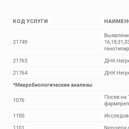
КОД УСЛУГИ
НАИМЕН
Выявлени
21749
16,18,31,3
генотипир
21763
ДНК Herpe
21764
ДНК Herpe
*Микробиологические анализы
Посев на 
1076
фармпреп
1100
Исследован
1101
Neisseria