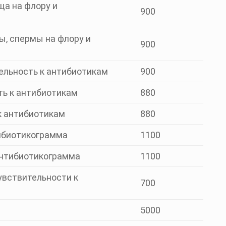
ща на флору и
900
ы, спермы на флору и
900
ельность к антибиотикам
900
ть к антибиотикам
880
к антибиотикам
880
тибиотикограмма
1100
антибиотикограмма
1100
увствительности к
700
5000