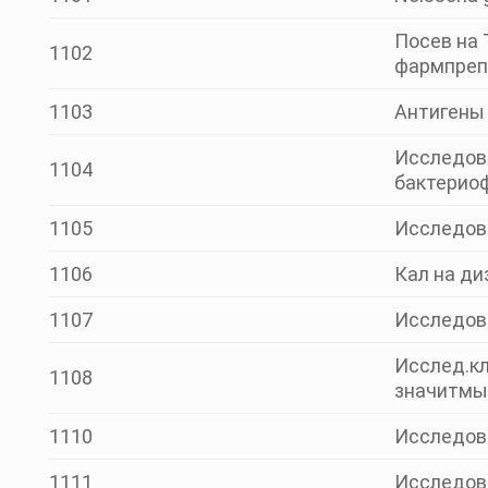
Посев на 
1102
фармпреп
1103
Антигены 
Исследова
1104
бактерио
1105
Исследова
1106
Кал на ди
1107
Исследова
Исслед.кл
1108
значитмых
1110
Исследов
1111
Исследова