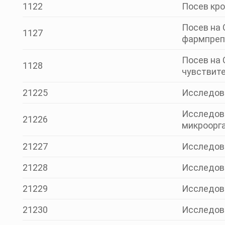
1122
Посев кро
Посев на 
1127
фармпреп
Посев на 
1128
чувствите
21225
Исследов
Исследова
21226
микроорга
21227
Исследова
21228
Исследова
21229
Исследова
21230
Исследова