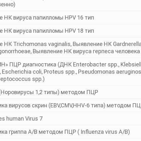
венно)
е НК вируса папилломы HPV 16 тип
е НК вируса папилломы HPV 18 тип
 НК Trichomonas vaginalis, Выявление НК Gardnerella
 gonorrhoeae, Выявление НК вируса герпеса человека 
» ПЦР диагностика (ДНК Enterobacter spp., Klebsiella
, Escherichia coli, Proteus spp., Pseudomonas aeruginos
reptococcus spp.)
 (Норовирусы 1,2 типы) методом ПЦР
ка вирусов скрин (EBV,CMV,ННV-6 типа) методом П
s human Virus 7
ка гриппа А/В методом ПЦР ( Influenza virus A/B)