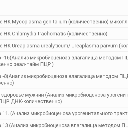
 НК Mуcoplasma genitalium (количественно) микоп
 НК Chlamydia trachomatis (количественно)
 НК Ureaplasma urealyticum/ Ureaplasma parvum (ко
 -16(Анализ микробиоценоза влагалища методом ПЦ
енно реал-тайм ПЦР )
 -8(Анализ микробиоценоза влагалища методом ПЦР
венно)
 здоровье мужчин (Анализ микробиоценоза урогени
ПЦР. ДНК-количественно)
11. (Анализ микробиоценоза урогенитального тракт
 13 (Анализ микробиоценоза влагалища методом ПЦ