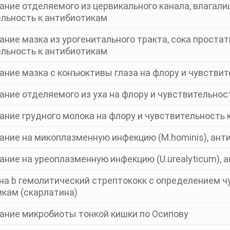
ние отделяемого из цервикального канала, влагали
льность к антибиотикам
ние мазка из урогенитального тракта, сока простат
льность к антибиотикам
ние мазка с конъюктивы глаза на флору и чувствит
ние отделяемого из уха на флору и чувствительнос
ние грудного молока на флору и чувствительность 
ние на микоплазменную инфекцию (M.hominis), ан
ние на уреоплазменную инфекцию (U.urealyticum), 
на b гемолитический стрептококк с определением ч
кам (скарлатина)
ание микробиоты тонкой кишки по Осипову