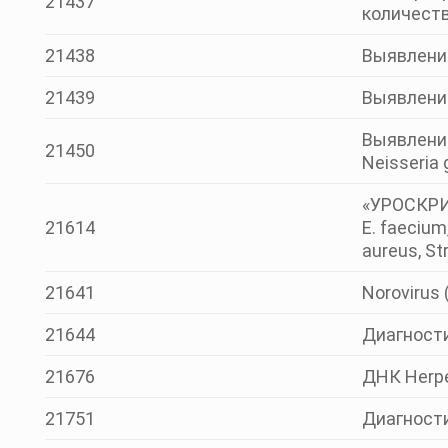
21437
количест
21438
Выявлени
21439
Выявлени
Выявление
21450
Neisseria
«УРОСКРИН
21614
Е. faecium
aureus, St
21641
Norovirus
21644
Диагности
21676
ДНК Herpe
21751
Диагности