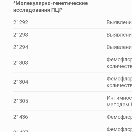
*Молекулярно-генетические
исследования ПЦР
21292
Выявление
21293
Выявление
21294
Выявление
Фемофлор
21303
количеств
Фемофлор
21304
количест
Интимное
21305
методам 
21436
Фемофлор 
Фемофлор