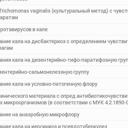
Trichomonas vaginalis (культуральный метод) с чувс
аратам
ротавирусов в кале
ние кала на дисбактериоз с определением чувстви
фагам
ния кала на дизентерийно-тифо-паратифозную груп
зентерийно-сальмонелеззную группу
ние кала на условно-патогенную флору
инического материала с опред.антибиотикочувстви
 микроорганизмов (в соответствии с МУК 4.2.1890-
ание на анаэробную микрофлору
ние кала на иерсиниоз и псевдотуберкулез