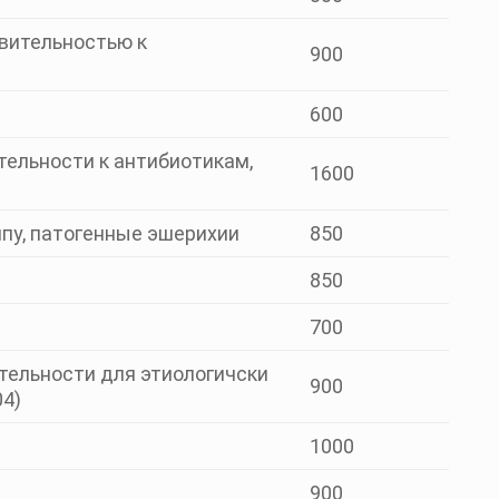
твительностью к
900
600
тельности к антибиотикам,
1600
пу, патогенные эшерихии
850
850
700
тельности для этиологичски
900
04)
1000
900