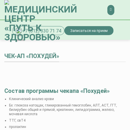
Skip
to
content
+7 (812) 330 71 74
Записаться на прием
ЧЕК-АП «ПОХУДЕЙ»
Состав программы чекапа «Похудей»
Клинический анализ крови
Бх: глюкоза натощак, гликированный гемоглобин, АЛТ, АСТ, ГГТ,
билирубин общий и прямой, креатинин, липидограмма, железо,
мочевая кислота
ТТГ, свТ4
пролактин